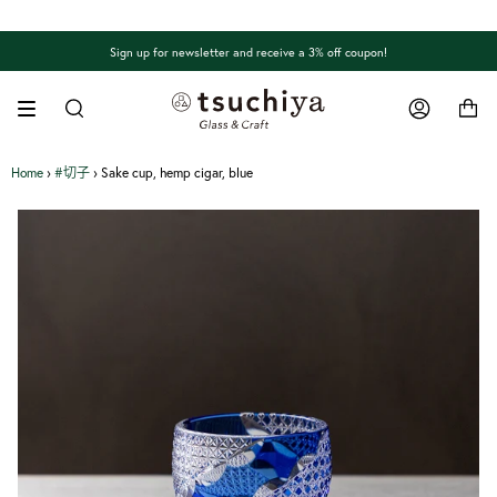
Skip
to
content
Sign up for newsletter and receive a 3% off coupon!
Search
Account
Home
›
#切子
›
Sake cup, hemp cigar, blue